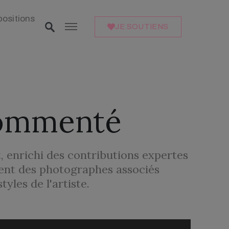
positions
JE SOUTIENS
Commenté
, enrichi des contributions expertes
lent des photographes associés
yles de l'artiste.