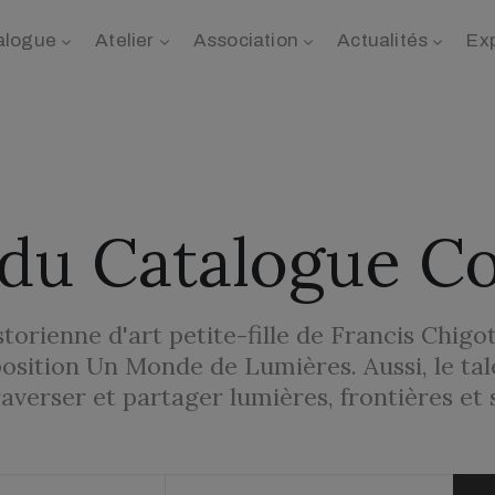
alogue
Atelier
Association
Actualités
Ex
s du Catalogue 
orienne d'art petite-fille de Francis Chigot
position Un Monde de Lumières. Aussi, le ta
verser et partager lumières, frontières et st