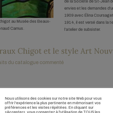
de la Société de St-Jean dè
envies et les demandes d’u
1909 avec Élina Coursaget, 
ot au Musée des Beaux-Arts de
Les Baigneuses, av. 1920, dét,
1914, il est versé dans la 
ud Camus.
Arts de Limoges
l’atelier de subsister.
traux Chigot et le style Art Nou
raits du catalogue commenté
Nous utilisons des cookies sur notre site Web pour vous
offrir l'expérience la plus pertinente en mémorisant vos
tionales
préférences et les visites répétées. En cliquant sur
«Accepter», vous consentez à l'utilisation de TOUS les