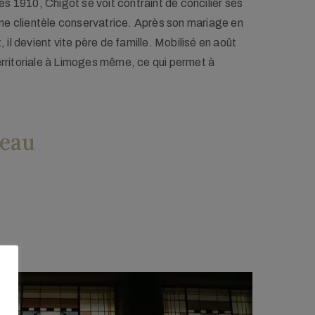
s 1910, Chigot se voit contraint de concilier ses
ne clientèle conservatrice.
Après son mariage en
il devient vite père de famille. Mobilisé en août
 don de la famille Chigot au Musée des Beaux-
territoriale à Limoges même, ce qui permet à
 (BAL) 1960. © Renaud Camus.
veau