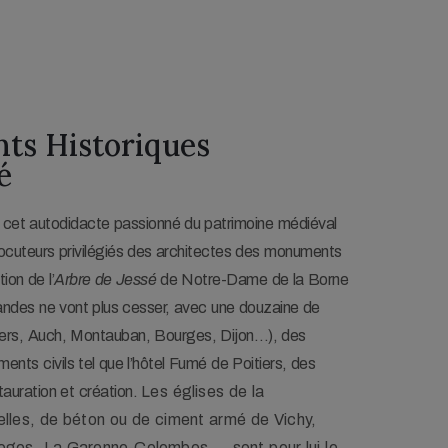
s Historiques 

é
r, cet autodidacte passionné du patrimoine médiéval
rlocuteurs privilégiés des architectes des monuments
ion de l’
Arbre de Jessé
de Notre-Dame de la Borne
ndes ne vont plus cesser, avec une douzaine de
tiers, Auch, Montauban, Bourges, Dijon…), des
ments civils tel que l’hôtel Fumé de Poitiers, des
tauration et création.
Les églises de la
les, de béton ou de ciment armé de Vichy,
moges, La Garenne-Colombes… sont pour lui le