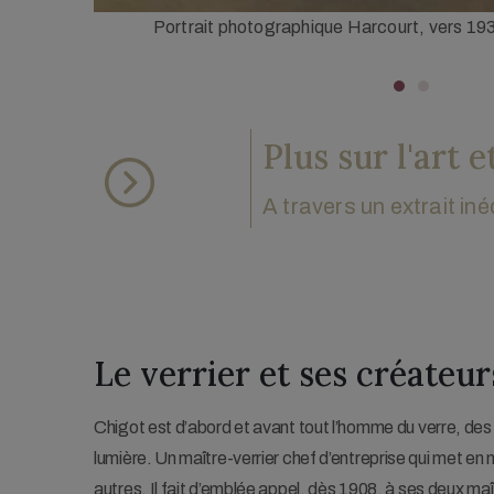
iale.
Portrait de Francis Chigot par son maître Charl
familiale.
Plus sur l'art 
A travers un extrait in
Le verrier et ses créateu
Chigot est d’abord et avant tout l’homme du verre, des 
lumière. Un maître-verrier chef d’entreprise qui met en
autres. Il fait d’emblée appel, dès 1908, à ses deux ma