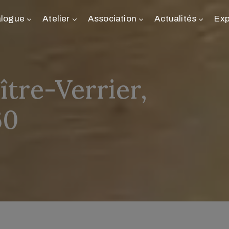
alogue
Atelier
Association
Actualités
Exp
tre-Verrier, 

60