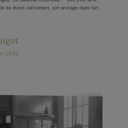
arcourt, vers 1930, collection familiale.
ide de divers cartonniers, son ancrage dans l’art
higot
 en 1932