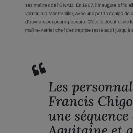
ses maîtres de l’ENAD. En 1907, il inaugure officiel
verrier, rue Montmailler, avec une petite équipe de p
d’ouvriers coupeurs-poseurs. C’est le début d’une l
ous droits
Vitraux et papiers peints Francis Chigot, publi
maître-verrier chef d’entreprise resté actif jusqu’à 
de Limoges, 1929 - Bfm
Les personnali
Francis Chigot
une séquence 
Aquitaine et a