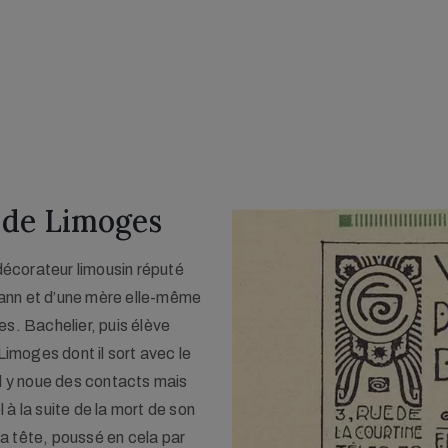
r de Limoges
-décorateur limousin réputé
mann et d’une mère elle-même
ges. Bachelier, puis élève
Limoges dont il sort avec le
Il y noue des contacts mais
l à la suite de la mort de son
ns la tête, poussé en cela par