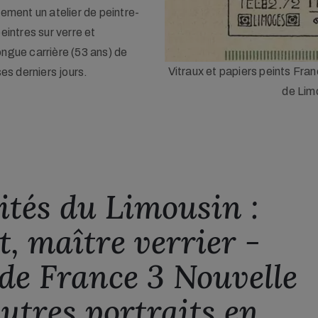
lement un atelier de peintre-
eintres sur verre et
ongue carrière (53 ans) de
cité du programme Cirque théâtre
Portrait photographique d
ses derniers jours.
 Limoges.
tés du Limousin : 
, maître verrier - 

de France 3 Nouvelle 
utres portraits en 