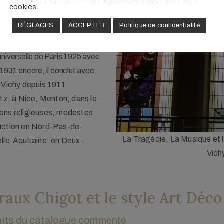
cookies.
vitrail Art déco et du verre
RÉGLAGES
ACCEPTER
Politique de confidentialité
et, Gaudin… A Limoges, il
 Bénédictins
. Grand-prix dans
universelle de Paris 1925 avec
 1931 encore, il conclut avec
 Vichy depuis 1911,
itz, à Nice, Menton, dans le
ations religieuses, modestes
ruction en Nord-Pas-de-
/Chigot, 1928, Petit Casino de
Verrières de la Gare des Béné
elle-Aquitaine, en Deux-
authier.
traux Chigot et le style Art Déco
raits du catalogue commenté