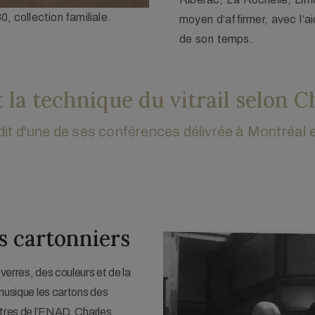
es Bichet, 1900, collection
Portrait photographique H
moyen d’affirmer, avec l’a
de son temps.
et la technique du vitrail selon C
édit d'une de ses conférences délivrée à Montréal
rs cartonniers
verres, des couleurs et de la
 musique les cartons des
îtres de l’ENAD, Charles