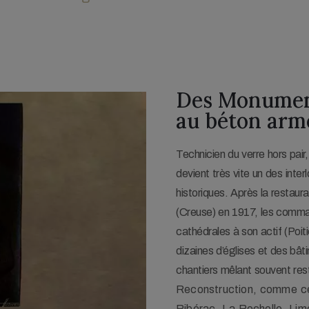
Des Monument
au béton arm
Technicien du verre hors pai
devient très vite un des inte
historiques. Après la restaurat
(Creuse) en 1917, les comma
cathédrales à son actif (Poi
dizaines d’églises et des bâti
chantiers mêlant souvent res
Reconstruction, comme cel
Ribérac, La Rochelle, Li