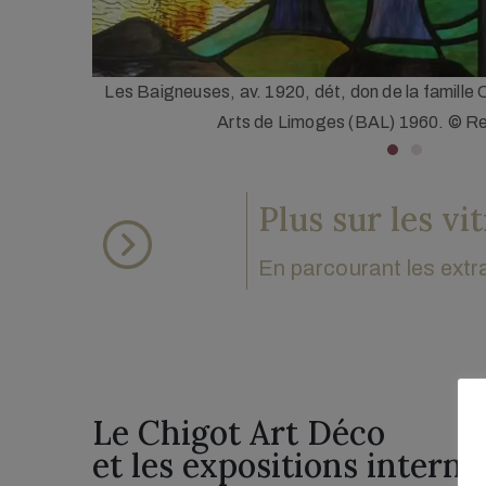
des Beaux-
Les Flamants, 1912, dét., don de la famille Chig
Limoges (BAL) 1960. © Rena
Plus sur les vi
En parcourant les ext
Le Chigot Art Déco 
et les expositions interna