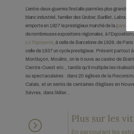
L’entre-deux-guerres l’installe parmi les plus grands du 
blanc industriel, familier des Gruber, Barillet, Labour
emporte en 1927 le prestigieux marché de la
gare des
de nombreuses expositions régionales, à l’Exposition 
La Tapisserie
, à celle de Barcelone de 1929, de Paris
celle de 1937 un cycle prestigieux.
Présent partout à
Montluçon, Moulins, on le trouve au casino de Biarr
Centre-Ouest etc., tandis qu’il multiplie les réalis
ou spectaculaires : dans 20 églises de la Reconst
927, © Salon de
La Tragédie, La Musique et la Comédie, Parot
Calais, et un semis de centaines d’églises en Nouv
Vichy (03). © Yvette G
Sèvres, dans l’Allier…
Plus sur les vi
En parcourant les ext