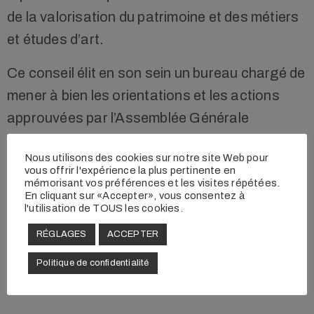
de la valorisation du patrimoine et des métiers
et études d’art.
Ce conseil élit en son sein un bureau chargé de
mener à bien les orientations et les actions
approuvées par l’Assemblée Générale
annuelle.
Nous utilisons des cookies sur notre site Web pour
vous offrir l'expérience la plus pertinente en
mémorisant vos préférences et les visites répétées.
En cliquant sur «Accepter», vous consentez à
l'utilisation de TOUS les cookies.
RÉGLAGES
ACCEPTER
Téléchargement
Politique de confidentialité
Statuts