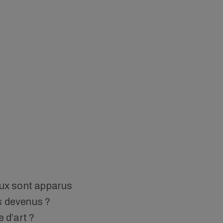
raux sont apparus
s devenus ?
e d’art ?