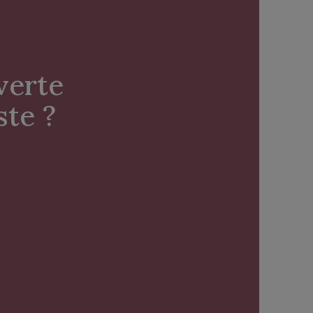
erte

ste ? 