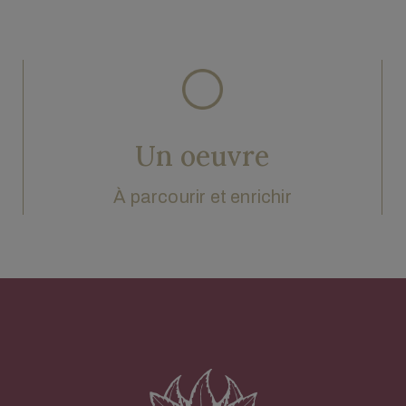
Un oeuvre
À parcourir et enrichir