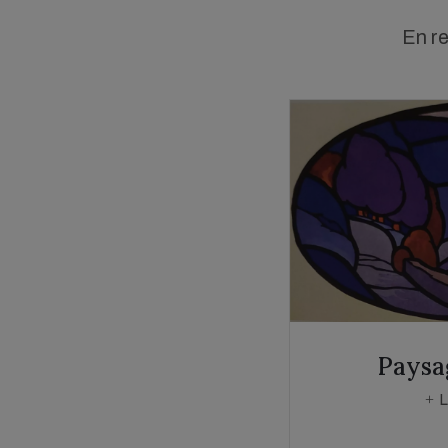
En r
Paysa
L