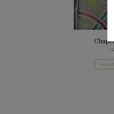
Chapel
L
Voir la