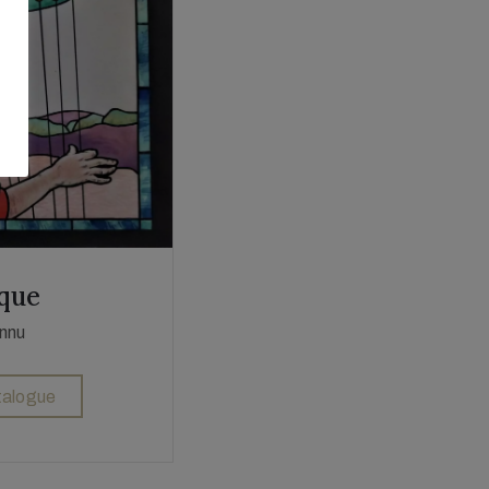
que
onnu
atalogue