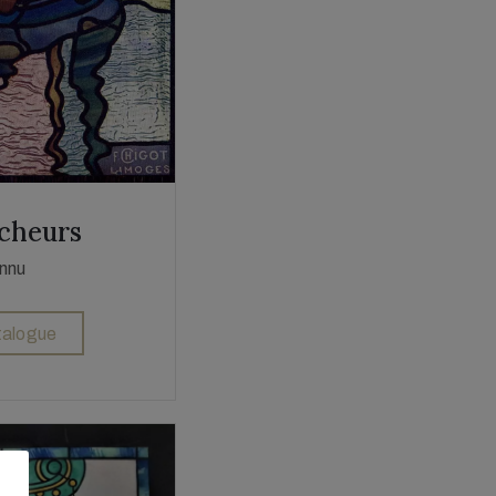
cheurs
onnu
atalogue