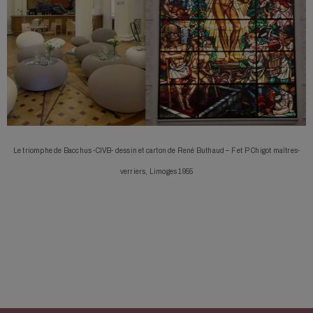
Le triomphe de Bacchus -CIVB- dessin et carton de René Buthaud – F et P Chigot maîtres-
verriers, Limoges 1955