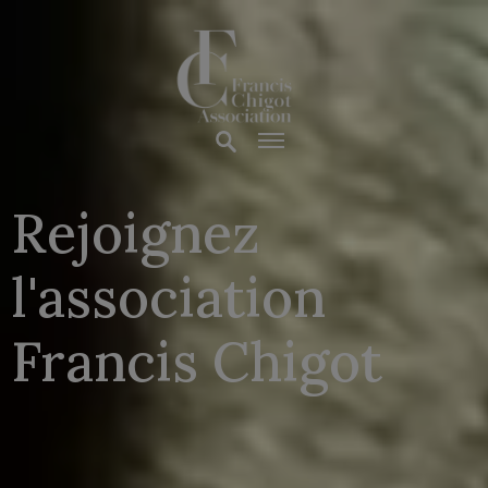
Rejoignez 
l'association

Francis Chigot