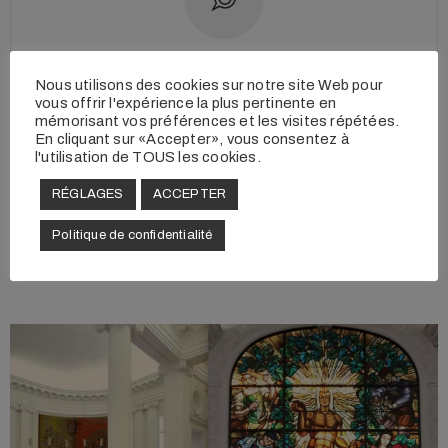
€€€
/
2026
Nous utilisons des cookies sur notre site Web pour
vous offrir l'expérience la plus pertinente en
dont
66%
déductibles
mémorisant vos préférences et les visites répétées.
En cliquant sur «Accepter», vous consentez à
quelque soit le montant du don
l'utilisation de TOUS les cookies.
RÉGLAGES
ACCEPTER
DONNER
Politique de confidentialité