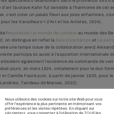
 les spectateurs déambulant dans le promenoir lors d’u
ue d’art Gustave Kahn fut sensible à l’harmonie de cet 
e, c’est créer un palais fleuri aux joies enfantines, c’e
pour les travailleurs » (l’Art et les Artistes, 1924).
de l’
exposition Un monde de Lumière
au musée des Be
, on distingue en reflet la
Baie Deschamps
et
Le perr
posée une lampe issue de la collaboration avec] Alexand
nriette participa lui aussi à l’exposition internationale 
 attestent également l’existence de commande de ver
abat-jours, en mars 1924, initialement pour le duo for
et Camille Fauré puis, à partir de janvier 1925, pour le 
(Landries, Tandeau de Marsac, 2022).
rles Dionnet.
Nous utilisons des cookies sur notre site Web pour vous
offrir l'expérience la plus pertinente en mémorisant vos
préférences et les visites répétées. En cliquant sur
«Accepter», vous consentez à l'utilisation de TOUS les