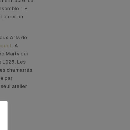
n entracte. Le
ensemble : »
st parer un
aux-Arts de
oquet
. A
re Marty qui
de 1925. Les
res chamarrés
mé par
seul atelier