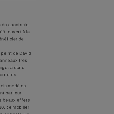
 de spectacle.
03, ouvert à la
énéficier de
 peint de David
panneaux très
higot a donc
errières.
trois modèles
nt par leur
de beaux effets
20, ce mobilier