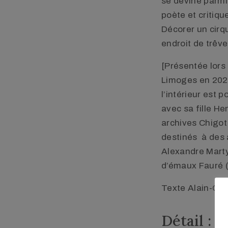
se devine parmi
poète et critiq
Décorer un cirqu
endroit de trêve 
[Présentée lors 
Limoges en 2022
l’intérieur est 
avec sa fille He
archives Chigot
destinés à des 
Alexandre Marty 
d’émaux Fauré 
Texte Alain-Cha
Détail :