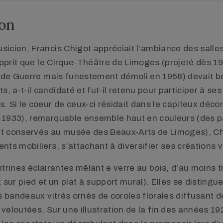
ion
icien, Francis Chigot appréciait l’ambiance des salles
apprit que le Cirque-Théâtre de Limoges (projeté dès 19
ande Guerre mais funestement démoli en 1958) devait b
a-t-il candidaté et fut-il retenu pour participer à ses
 Si le coeur de ceux-ci résidait dans le capiteux décor
-1933), remarquable ensemble haut en couleurs (des 
ont conservés au musée des Beaux-Arts de Limoges), C
ts mobiliers, s’attachant à diversifier ses créations v
 vitrines éclairantes mêlant e verre au bois, d’au moins 
 sur pied et un plat à support mural). Elles se distingue
s bandeaux vitrés ornés de coroles florales diffusant 
eloutées. Sur une illustration de la fin des années 19