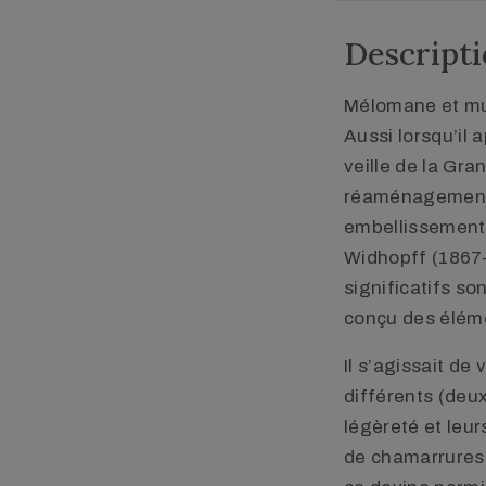
Descript
Mélomane et mus
Aussi lorsqu’il 
veille de la Gr
réaménagements, 
embellissements.
Widhopff (1867
significatifs s
conçu des élémen
Il s’agissait de
différents (deux
légèreté et leur
de chamarrures v